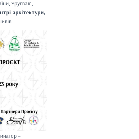
аїни, Уругваю,
нтрі архітектури,
Львів.
динатор –