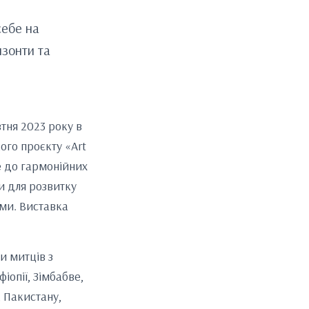
себе на
изонти та
тня 2023 року в
ого проєкту «Art
не до гармонійних
и для розвитку
ями. Виставка
и митців з
іопії, Зімбабве,
, Пакистану,