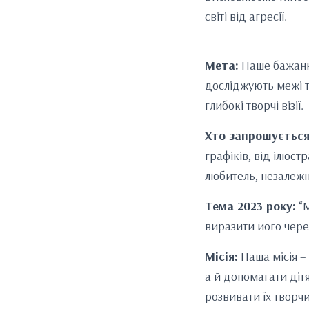
світі від агресії.
Мета:
Наше бажання
досліджують межі т
глибокі творчі візії.
Хто запрошується
графіків, від ілюс
любитель, незалежно
Тема 2023 року:
“М
виразити його чере
Місія:
Наша місія – 
а й допомагати діт
розвивати їх творчи