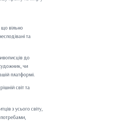
 що вільно
есподівані та
живописців до
 художник, чи
нашій платформі.
ішній світ та
тців з усього світу,
и потребами,