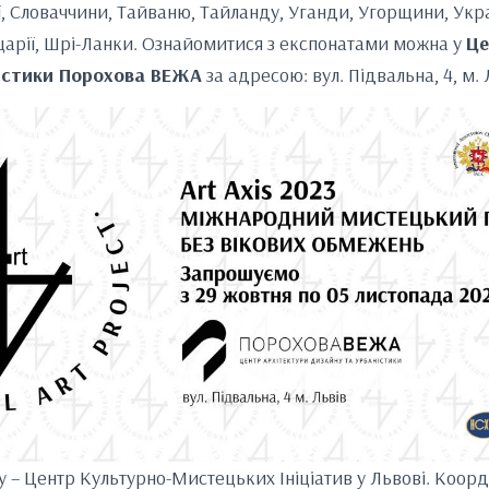
ї, Словаччини, Тайваню, Тайланду, Уганди, Угорщини, Укр
ейцарії, Шрі-Ланки. Ознайомитися з експонатами можна у
Це
істики Порохова ВЕЖА
за адресою: вул. Підвальна, 4, м. 
у – Центр Культурно-Мистецьких Ініціатив у Львові. Коор