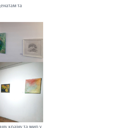
ценатам та
шу країну та мир у