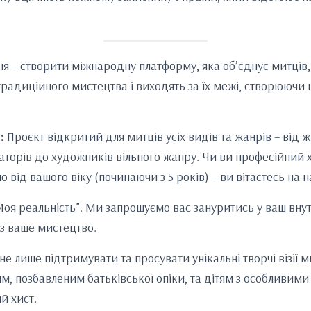
 – створити міжнародну платформу, яка об’єднує митців,
радиційного мистецтва і виходять за їх межі, створюючи н
:
Проєкт відкритий для митців усіх видів та жанрів – від 
траторів до художників вільного жанру. Чи ви професійний
 від вашого віку (починаючи з 5 років) – ви вітаєтесь на 
оя реальність”. Ми запрошуємо вас зануритись у ваш внутр
з ваше мистецтво.
не лише підтримувати та просувати унікальні творчі візії ми
ям, позбавленим батьківської опіки, та дітям з особливим
й хист.