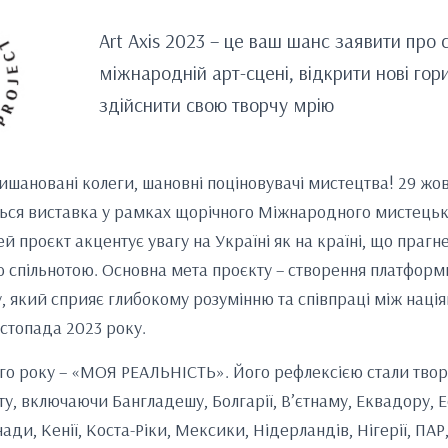
Art Axis 2023 – це ваш шанс заявити про 
міжнародній арт-сцені, відкрити нові гор
здійснити свою творчу мрію
мишановані колеги, шановні поціновувачі мистецтва! 29 жов
ься виставка у рамках щорічного Міжнародного мистецьк
цей проєкт акцентує увагу на Україні як на країні, що праг
ою спільнотою. Основна мета проєкту – створення платформ
у, який сприяє глибокому розумінню та співпраці між наці
стопада 2023 року.
ього року – «МОЯ РЕАЛЬНІСТЬ». Його рефлексією стали твор
ту, включаючи Бангладешу, Болгарії, В’єтнаму, Еквадору, Еф
нади, Кенії, Коста-Ріки, Мексики, Нідерландів, Нігерії, ПАР