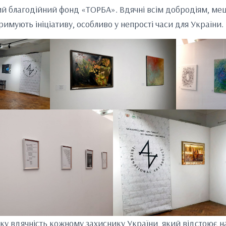
й благодійний фонд «ТОРБА». Вдячні всім добродіям, ме
римують ініціативу, особливо у непрості часи для України.
у вдячність кожному захиснику України, який відстоює на