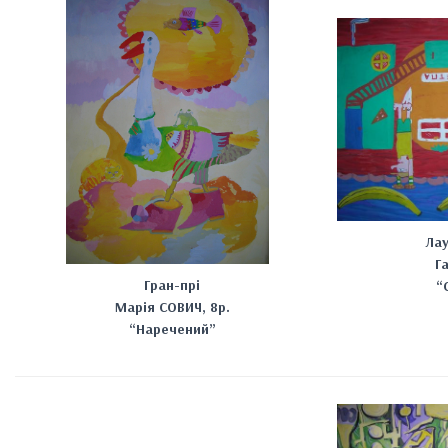
Лау
Га
Гран-прі
“
Марія СОВИЧ, 8р.
“Наречений”