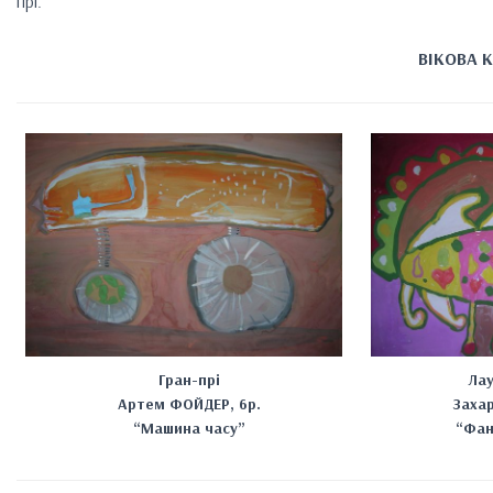
прі.
ВІКОВА К
Гран-прі
Лау
Артем ФОЙДЕР, 6р.
Заха
“Машина часу”
“Фан