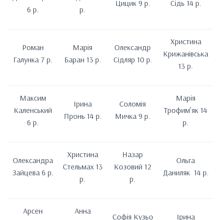
Цицик 9 р.
Сідь 14 р.
6 р.
р.
Христина
Роман
Марія
Олександр
Крижанівська
Галунка 7 р.
Баран 13 р.
Сідляр 10 р.
13 р.
Максим
Марія
Ірина
Соломія
Каленський
Трофим’як 14
Пронь 14 р.
Мичка 9 р.
6 р.
р.
Христина
Назар
Олександра
Ольга
Стельмах 13
Козовий 12
Зайцева 6 р.
Даниляк 14 р.
р.
р.
Арсен
Анна
Софія Кузьо
Ірина