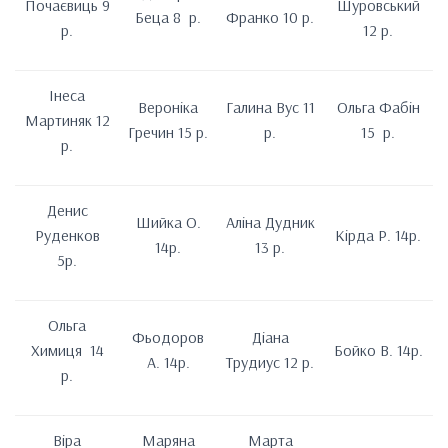
Почаєвиць 9
Шуровський
Беца 8 р.
Франко 10 р.
р.
12 р.
Інеса
Вероніка
Галина Вус 11
Ольга Фабін
Мартиняк 12
Гречин 15 р.
р.
15 р.
р.
Денис
Шийка О.
Аліна Дудник
Руденков
Кірда Р. 14р.
14р.
13 р.
5р.
Ольга
Фьодоров
Діана
Химиця 14
Бойко В. 14р.
А. 14р.
Трудиус 12 р.
р.
Віра
Маряна
Марта