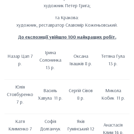
художник Петер Грига;
та Кракова:
художник, реставратор Славомір Коженьовський.
До експозиції увійшло 100 найкращих робіт.
Ірина
Назар Цап 7
Оксана
Тетяна Гула
Солонинка
р.
Івашків 8 р.
13 р.
13 р.
Юлія
Василь
Сергій Сівов
Микола
Стовбуренко
Хавула 11 р.
8 р.
Кобик 11 р.
7 р.
Катя
Софія
Яків
Анастасія
Клименко 7
Долганчук
Гумінський 12
Клим 14 р.