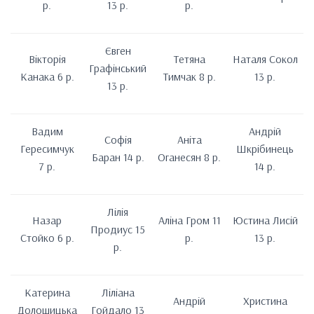
р.
13 р.
р.
Євген
Вікторія
Тетяна
Наталя Сокол
Графінський
Канака 6 р.
Тимчак 8 р.
13 р.
13 р.
Вадим
Андрій
Софія
Аніта
Гересимчук
Шкрібинець
Баран 14 р.
Оганесян 8 р.
7 р.
14 р.
Лілія
Назар
Аліна Гром 11
Юстина Лисій
Продиус 15
Стойко 6 р.
р.
13 р.
р.
Катерина
Ліліана
Андрій
Христина
Долошицька
Гойдало 13