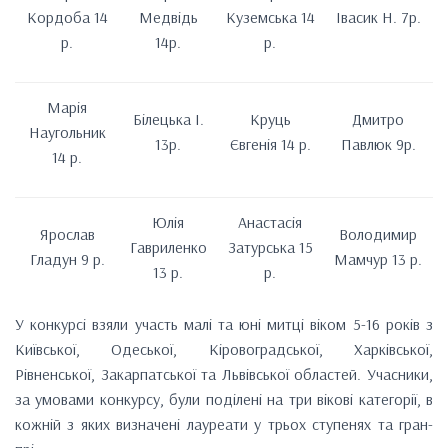
Кордоба 14
Медвідь
Куземська 14
Івасик Н. 7р.
р.
14р.
р.
Марія
Білецька І.
Круць
Дмитро
Наугольник
13р.
Євгенія 14 р.
Павлюк 9р.
14 р.
Юлія
Анастасія
Ярослав
Володимир
Гавриленко
Затурська 15
Гладун 9 р.
Мамчур 13 р.
13 р.
р.
У конкурсі взяли участь малі та юні митці віком 5-16 років з
Київської, Одеської, Кіровоградської, Харківської,
Рівненської, Закарпатської та Львівської областей. Учасники,
за умовами конкурсу, були поділені на три вікові категорії, в
кожній з яких визначені лауреати у трьох ступенях та гран-