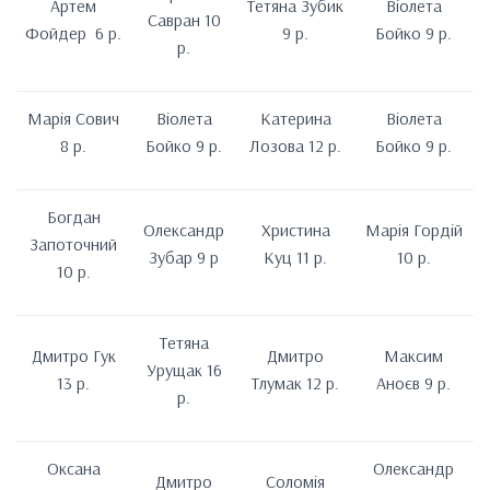
Артем
Тетяна Зубик
Віолета
Савран 10
Фойдер 6 р.
9 р.
Бойко 9 р.
р.
Марія Сович
Віолета
Катерина
Віолета
8 р.
Бойко 9 р.
Лозова 12 р.
Бойко 9 р.
Богдан
Олександр
Христина
Марія Гордій
Запоточний
Зубар 9 р
Куц 11 р.
10 р.
10 р.
Тетяна
Дмитро Гук
Дмитро
Максим
Урущак 16
13 р.
Тлумак 12 р.
Аноєв 9 р.
р.
Оксана
Олександр
Дмитро
Соломія