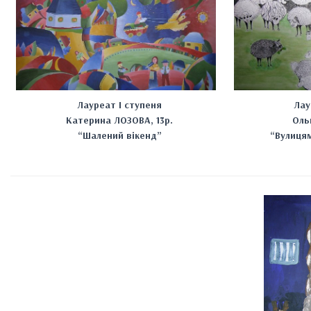
Лауреат І ступеня
Лау
Катерина ЛОЗОВА, 13р.
Оль
“Шалений вікенд”
“Вулицям