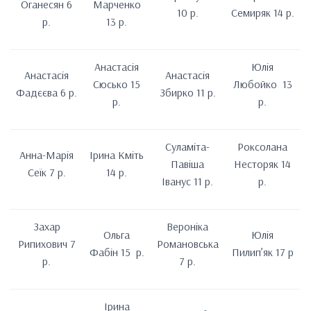
Оганесян 6
Марченко
10 р.
Семиряк 14 р.
р.
13 р.
Анастасія
Юлія
Анастасія
Анастасія
Сюсько 15
Любойко 13
Фадєєва 6 р.
Збирко 11 р.
р.
р.
Суламіта-
Роксолана
Анна-Марія
Ірина Кміть
Павіша
Несторяк 14
Сеїк 7 р.
14 р.
Іванус 11 р.
р.
Захар
Вероніка
Ольга
Юлія
Рипихович 7
Романовська
Фабін 15 р.
Пилип’як 17 р
р.
7 р.
Ірина