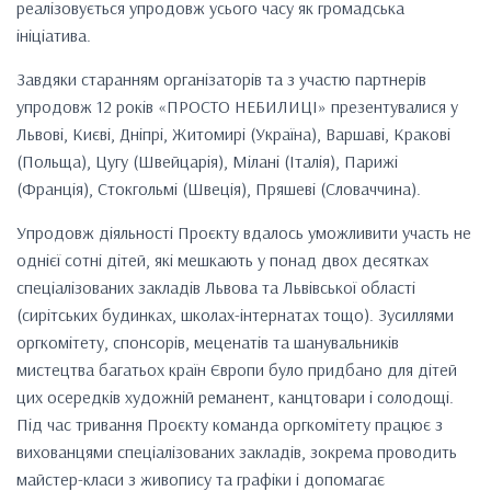
реалізовується упродовж усього часу як громадська
ініціатива.
Завдяки старанням організаторів та з участю партнерів
упродовж 12 років «ПРОСТО НЕБИЛИЦІ» презентувалися у
Львові, Києві, Дніпрі, Житомирі (Україна), Варшаві, Кракові
(Польща), Цугу (Швейцарія), Мілані (Італія), Парижі
(Франція), Стокгольмі (Швеція), Пряшеві (Словаччина).
Упродовж діяльності Проєкту вдалось уможливити участь не
однієї сотні дітей, які мешкають у понад двох десятках
спеціалізованих закладів Львова та Львівської області
(сирітських будинках, школах-інтернатах тощо). Зусиллями
оргкомітету, спонсорів, меценатів та шанувальників
мистецтва багатьох країн Європи було придбано для дітей
цих осередків художній реманент, канцтовари і солодощі.
Під час тривання Проєкту команда оргкомітету працює з
вихованцями спеціалізованих закладів, зокрема проводить
майстер-класи з живопису та графіки і допомагає