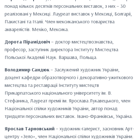
понад кількох десятків персональних виставок, з них – 30
реалізовані у Мексиці. Лауреат виставок у Мексиці, Болгарії,
Пакистані та Італії. Член мексиканського товариства
акварелістів. Мехіко, Мексика.
Дорота Пірамідовіч
– доктор мистецтвознавства,
професор, заступник директора Інституту Мистецтва
Польської Академії Наук. Варшава, Польща.
Володимир Сандюк
– Заслужений художник України,
доцент кафедри образотворчого і декоративно-ужиткового
мистецтва та реставрації Інституту мистецтв
Прикарпатського національного університету ім. В.
Стефаника, Лауреат премії ім. Ярослава Лукавецького, член
Національної спілки художників України, автор понад
тридцяти персональних виставок. Івано-Франківськ, Україна.
Ярослав Тарновський
– художник-галерист, засновник Арт-
центру «Зело», член Національної спілки художників України.