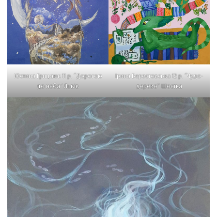
Юстина Грицаюк 11 р. “Дорогою
Ірина Берестовська 12 р. “Чудо-
до неба” Львів
дерево” Шостка