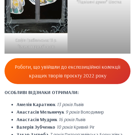
“Підвішені думки” Шостка
Софія Грабельська 13 р.
“Зламані крила” Львів
Роботи, що увійшли до експозиційної колекції
кращих творів проєкту 2022 року
ОСОБЛИВІ ВІДЗНАКИ ОТРИМАЛИ:
Амелія Каратнюк
13 років
Львів
Анастасія Мельничук
9 років
Володимир
Анастасія Мудрик
16 років
Львів
Валерія Зубченко
10 років
Кривий Ріг
Захар Загреба
7 років
Петропавлівська Борщагівка