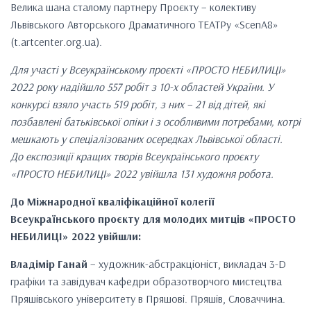
Велика шана сталому партнеру Проєкту – колективу
Львівського Авторського Драматичного ТЕАТРу «ScenA8»
(t.artcenter.org.ua).
Для участі у Всеукраїнському проєкті «ПРОСТО НЕБИЛИЦІ»
2022 року надійшло 557 робіт з 10-х областей України. У
конкурсі взяло участь 519 робіт, з них – 21 від дітей, які
позбавлені батьківської опіки і з особливими потребами, котрі
мешкають у спеціалізованих осередках Львівської області.
До експозиції кращих творів Всеукраїнського проєкту
«ПРОСТО НЕБИЛИЦІ» 2022 увійшла 131 художня робота.
До Міжнародної кваліфікаційної колегії
Всеукраїнського проєкту для молодих митців «ПРОСТО
НЕБИЛИЦІ» 2022 увійшли:
Владімір Ганай
– художник-абстракціоніст, викладач 3-D
графіки та завідувач кафедри образотворчого мистецтва
Пряшівського університету в Пряшові. Пряшів, Словаччина.