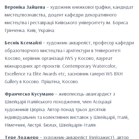
Вероніка Зайцева
– художник книжкової графіки, кандидат
мистецтвознавства, доцент кафедри декоративного
мистецтва і реставрації Київського університету ім. Бориса
Грінченка. Київ, Україна.
Беснік Ксемайлі
– художник-аквареліст, професор кафедри
образотворчого мистецтва і архітектури в Університеті
Косово, керівник організації IWS у Косово, лауреат
міжнародних арт-проєктів: Contemporary Watercolor,
Excellence та Elite Awards etc; засновник галереї WS BXH
Gallery в Косово. Пріштіна, Косово.
Франческо Кусумано
– живописець-авангардист з
Швейцарії італійського походження, член Асоціації
художників Цюріха. Автор понад трьох десятків
індивідуальних та колективних виставок у Швейцарії, Італії,
Німеччині, Австрії. Бюлах, Швейцарія–Італія.
Тере Лоджеро
– художник-аквареліст (пейзажист), автор