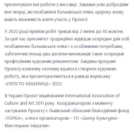
презентувати їхні роботи у виставці. Завдяки усім добродіям
юні творці, які позбавлені батьківської опіки, щороку знову
мають можливість взяти участь у Проєкті.
У 2022 році прийом робіт тривав від 2 липня до 18 жовтня.
За цей час оргкомітет традиційно відвідав осередки для осіб
позбавлених батьківської опіки і з особливими потребами,
забезпечив понад два десятки вихованців таких осередків
професійним художнім реманентом. Завдяки програмі
Проєкту кожному охочому вдалося створити художню
роботу, яка презентуватиметься в рамках вернісажу
«ПРОСТО НЕБИЛИЦІ» 2022.
В Україні Проєкт ініційований International Association of
Culture and Art 2011 року. Координатором з моменту
застування Проєкту є Львівський обласний благодійний фонд
«ТОРБА», а його організатором – ГО «Центр Культурно-
Мистецьких Ініціатив».