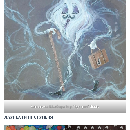
Єлизавета Шкабара 16 р. “Іде дим” Львів
ЛАУРЕАТИ III СТУПЕНЯ