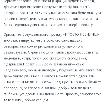
чергову презентацію експозиції кращих художніх творів,
дізнатися про оголошені результати та відзначення їх
авторів. Протягом 2023 року виставку можна буде оглянути в
онлайн-галереї Центру Культурно-Мистецьких Ініціатив та
безпосередньо у виставкових залах партнерів Проєкту.
Оргкомітет Всеукраїнського проєкту «ПРОСТО НЕБИЛИЦІ»
висловлює щиру вдячність усім, хто самовіддано і
безкорисливо кожен рік допомагає успішно його
реалізовувати. Окрема подяка тісному грону добродіїв та
меценатів, котрі, попри усю складність сьогодення,
підтримали Проєкт 2022 року. Ця небайдужість є
надважливою, оскільки цьогоріч у бюджеті як місцевого, так
державного рівня не знайшлося можливості підтримати
«ПРОСТО НЕБИЛИЦІ». Отож 12 едицію, як і значну більшість
попередніх, реалізовано завдяки добрій волі Людей з
глибоким усвідомленням доцільності Проєкту, самоповагою
та великим Добрим серцем.