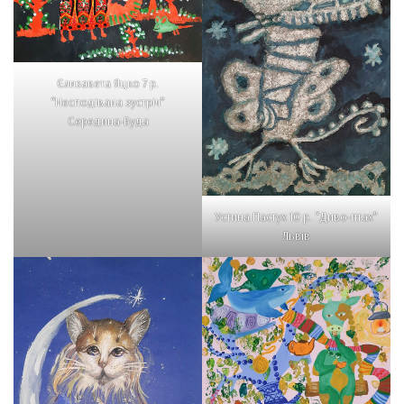
Єлизавета Яцко 7 р.
“Несподівана зустріч”
Середина-Буда
Устина Пастух 10 р. “Диво-птах”
Львів