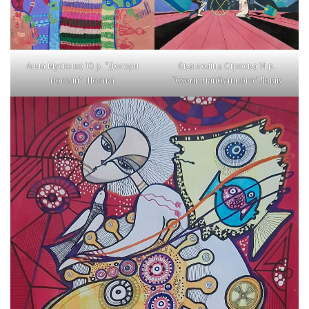
Анна Мусієнко 10 р. “Догори
Євангеліна Строєва 14 р.
ногами” Шостка
“Схеми майбутнього” Львів