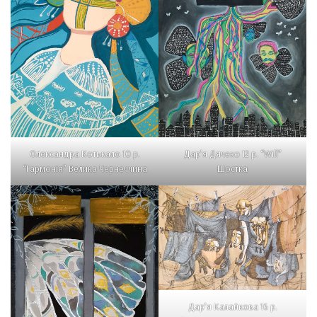
Олександра Котькало 10 р.
Дар’я Дячеко 12 р. “Will”
“Гармонія” Велика Чернеччина
Шостка
Дар’я Калайкова 16 р.