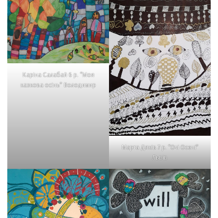
Каріна Салабай 6 р. “Моя
казкова осінь” Володимир
Марта Дяків 7 р. “Очі Осені”
Львів