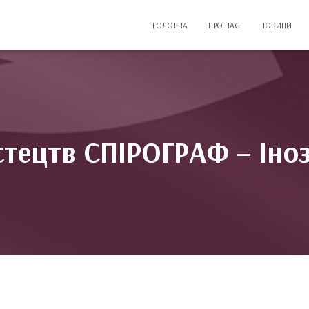
ГОЛОВНА
ПРО НАС
НОВИНИ
тецтв СПІРОГРАФ – Іно