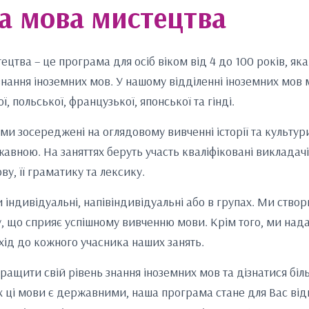
а мова
мистецтва
ецтва – це програма для осіб віком від 4 до 100 років, я
нання іноземних мов. У нашому відділенні іноземних мов
ї, польської, французької, японської та гінді.
ми зосереджені на оглядовому вивченні історії та культури 
жавною. На заняттях беруть участь кваліфіковані викладач
у, її граматику та лексику.
и індивідуальні, напівіндивідуальні або в групах. Ми ств
, що сприяє успішному вивченню мови. Крім того, ми над
хід до кожного учасника наших занять.
ращити свій рівень знання іноземних мов та дізнатися біл
ких ці мови є державними, наша програма стане для Вас ві