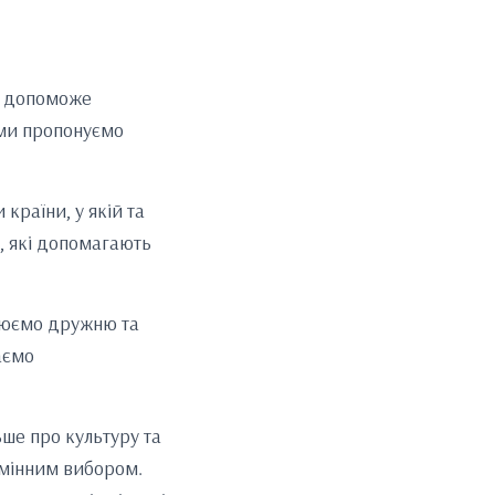
ка допоможе
 ми пропонуємо
країни, у якій та
і, які допомагають
орюємо дружню та
аємо
ьше про культуру та
дмінним вибором.