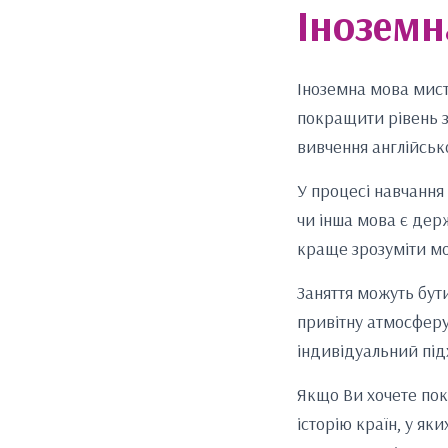
Іноземн
Іноземна мова мист
покращити рівень з
вивчення англійсько
У процесі навчання 
чи інша мова є дер
краще зрозуміти мов
Заняття можуть бут
привітну атмосферу
індивідуальний під
Якщо Ви хочете пок
історію країн, у я