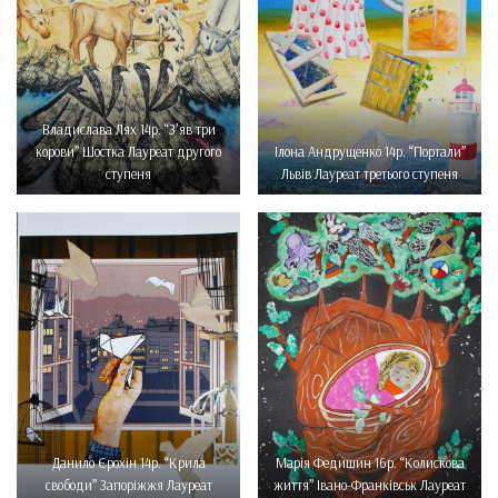
Владислава Лях 14р. “З’яв три
корови” Шостка Лауреат другого
Ілона Андрущенко 14р. “Портали”
ступеня
Львів Лауреат третього ступеня
Данило Єрохін 14р. “Крила
Марія Федишин 16р. “Колискова
свободи” Запоріжжя Лауреат
життя” Івано-Франківськ Лауреат