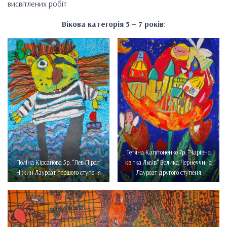
висвітлених робіт
Вікова категорія 5 – 7 років
:
Тетяна Капітоненко 7р. “Чарівна
Поліна Кірсанова 5р. “Лев Пірат”
квітка Львів” Велика Чернеччина
Ніжин Лауреат першого ступеня
Лауреат другого ступеня