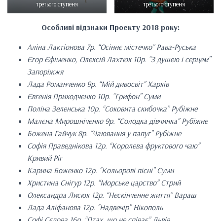
третього ступеня
третього ступеня
Особливі відзнаки Проекту 2018 року:
Аліна Лактіонова 7р. “Осіннє містечко” Рава-Руська
Єгор Єфіменко, Олексій Лахтюк 10р. “З душею і серцем”
Запоріжжя
Лада Романченко 9р. “Мій дивосвіт” Харків
Євгенія Приходченко 10р. “Грифон” Суми
Поліна Зеленська 10р. “Соковита скибочка” Рубіжне
Малєна Мирошніченко 9р. “Солодка дівчинка” Рубіжне
Божена Гайчук 8р. “Чаювання у папуг” Рубіжне
Софія Праведнікова 12р. “Королева фруктового чаю”
Кривий Ріг
Карина Боженко 12р. “Кольорові пісні” Суми
Христина Снігур 12р. “Морське царство” Стрий
Олександра Лисюк 12р. “Нескінченне життя” Вараш
Лада Аліфанова 12р. “Надвечір” Нікополь
Софі Сєдова 16р. “Птах, що не співає” Львів