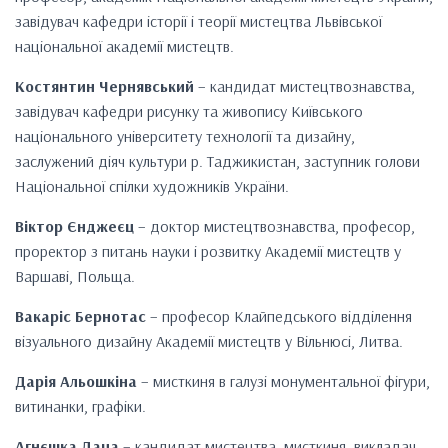
завідувач кафедри історії і теорії мистецтва Львівської
національної академії мистецтв.
Костянтин Чернявський
– кандидат мистецтвознавства,
завідувач кафедри рисунку та живопису Київського
національного університету технології та дизайну,
заслужений діяч культури р. Таджикистан, заступник голови
Національної спілки художників України.
Віктор Єнджеєц
– доктор мистецтвознавства, професор,
проректор з питань науки і розвитку Академії мистецтв у
Варшаві, Польща.
Вакаріс Бернотас
– професор Клайпедського відділення
візуального дизайну Академії мистецтв у Вільнюсі, Литва.
Дарія Альошкіна
– мисткиня в галузі монументальної фігури,
витинанки, графіки.
Агнєшка Даца
– кандидат мистецтва, мисткиня, викладач