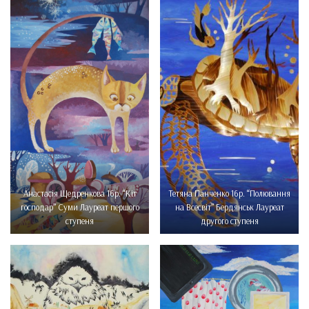
Анастасія Щедренкова 16р. “Кіт
Тетяна Панченко 16р. “Полювання
господар” Суми Лауреат першого
на Всесвіт” Бердянськ Лауреат
ступеня
другого ступеня