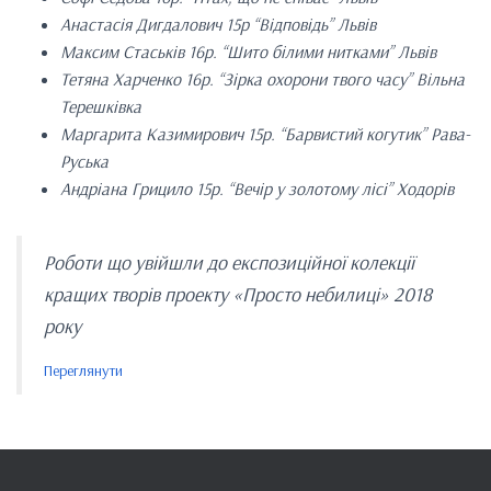
Анастасія Дигдалович 15р “Відповідь” Львів
Максим Стаськів 16р. “Шито білими нитками” Львів
Тетяна Харченко 16р. “Зірка охорони твого часу” Вільна
Терешківка
Маргарита Казимирович 15р. “Барвистий когутик” Рава-
Руська
Андріана Грицило 15р. “Вечір у золотому лісі” Ходорів
Роботи що увійшли до експозиційної колекції
кращих творів проекту «Просто небилиці» 2018
року
Переглянути