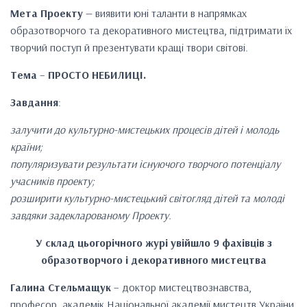
Мета Проекту
— виявити юні таланти в напрямках
образотворчого та декоративного мистецтва, підтримати їх
творчий поступ й презентувати кращі твори світові.
Тема
–
ПРОСТО НЕБИЛИЦІ.
Завдання
:
залучити до культурно-мистецьких процесів дітей і молодь
країни;
популяризувати результати існуючого творчого потенціалу
учасників проекту;
розширити культурно-мистецький світогляд дітей та молоді
завдяки задекларованому Проекту.
У склад цьогорічного журі увійшло 9 фахівців з
образотворчого і декоративного мистецтва
Галина Стельмащук
– доктор мистецтвознавства,
професор, академік Національної академії мистецтв України,