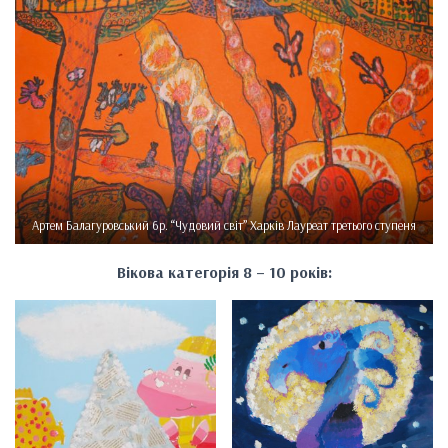
Артем Балагуровський 6р. “Чудовий світ” Харків Лауреат третього ступеня
Вікова категорія 8 – 10 років: