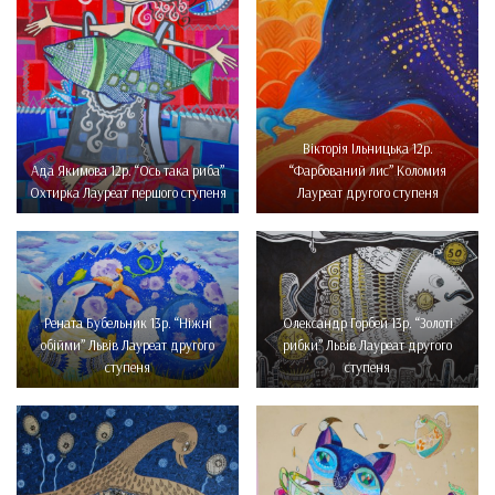
Вікторія Ільницька 12р.
Ада Якимова 12р. “Ось така риба”
“Фарбований лис” Коломия
Охтирка Лауреат першого ступеня
Лауреат другого ступеня
Рената Бубельник 13р. “Ніжні
Олександр Горбей 13р. “Золоті
обійми” Львів Лауреат другого
рибки” Львів Лауреат другого
ступеня
ступеня