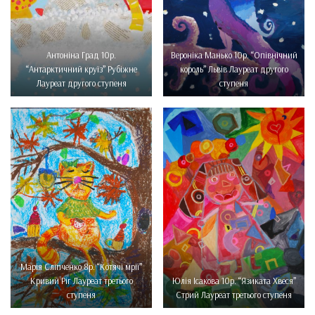
Антоніна Град 10р.
Вероніка Манько 10р. “Опівнічний
“Антарктичний круїз” Рубіжне
король” Львів Лауреат другого
Лауреат другого ступеня
ступеня
Марія Сліпченко 8р. “Котячі мрії”
Кривий Ріг Лауреат третього
Юлія Ісакова 10р. “Язиката Хвеся”
ступеня
Стрий Лауреат третього ступеня