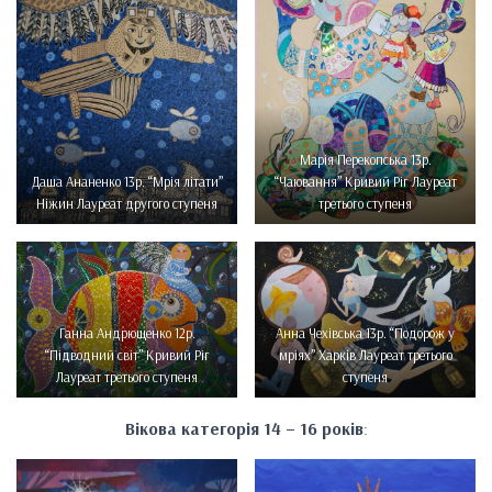
Марія Перекопська 13р.
Даша Ананенко 13р. “Мрія літати”
“Чаювання” Кривий Ріг Лауреат
Ніжин Лауреат другого ступеня
третього ступеня
Ганна Андрющенко 12р.
Анна Чехівська 13р. “Подорож у
“Підводний світ” Кривий Ріг
мріях” Харків Лауреат третього
Лауреат третього ступеня
ступеня
Вікова категорія 14 – 16 років
: