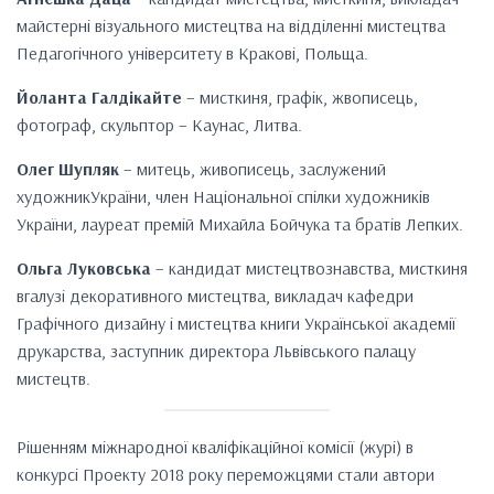
майстерні візуального мистецтва на відділенні мистецтва
Педагогічного університету в Кракові, Польща.
Йоланта Галдікайте
– мисткиня, графік, жвописець,
фотограф, скульптор – Каунас, Литва.
Олег Шупляк
– митець, живописець, заслужений
художникУкраїни, член Національної спілки художників
України, лауреат премій Михайла Бойчука та братів Лепких.
Ольга Луковська
– кандидат мистецтвознавства, мисткиня
вгалузі декоративного мистецтва, викладач кафедри
Графічного дизайну і мистецтва книги Української академії
друкарства, заступник директора Львівського палацу
мистецтв.
Рішенням міжнародної кваліфікаційної комісії (журі) в
конкурсі Проекту 2018 року переможцями стали автори