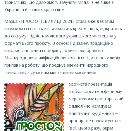
трансляцію, що дало змогу залучити глядачів не лише з
України, а й з інших країн світу.
Марка «ПРОСТО НЕБИЛИЦІ 2024» стала вже дев’ятим
випуском із серії знаків, які містять креативність, відкритість
до соціуму і гідність молодого українського мистецтва у
форматі цього проєкту. В основі її дизайну традиційно
використано один із творів учасників, відібраного
Міжнародною кваліфікаційною колегією. Цього року вибір
припав на роботу, що поєднує елементи народного
символізму з сучасним мистецьким мисленням.
Урочиста презентація
відбулася в атмосферному
мережевому просторі, який
символічно нагадував
майстерню художника —
простір, де народжуються
ідеї. Цього разу, окрім