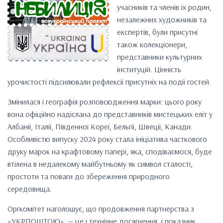
учасників та членів їх родин,
незалежних художників та
експертів, були присутні
також колекціонери,
представники культурних
інституцій. Цінність
урочистості підсилювали рефлексії присутніх на події гостей.
Змінилася і географія розповсюдження марки: цього року
вона офіційно надіслана до представників мистецьких еліт у
Албанії, Італії, Південної Кореї, Бельгії, Швеції, Канади.
Особливістю випуску 2024 року стала ініціатива часткового
друку марок на крафтовому папері, яка, сподіваємося, буде
втілена в недалекому майбутньому як символ сталості,
простоти та поваги до збереження природного
середовища.
Оргкомітет наголошує, що продовження партнерства з
«УКРПОШТОЮ», — це і технічне досягнення, і показник