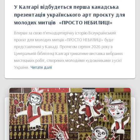
У Калгарі відбудеться перша канадська
презентація українського арт проєкту для
молодих митців «ПРОСТО НЕБИЛИЦІ»
Вперше за свою п’ятнадцятирічну історію Всеукраїнський
проєкт для молодих митців «ПРОСТО НЕБИЛИЦІ» буде
представлений у Канаді. Протягом серпня 2026 року в
Центральній бібліотеці Калгарі триватиме виставка вибраних
мистецьких робіт, створених молодими художниками з усієї
України.
Читати далі