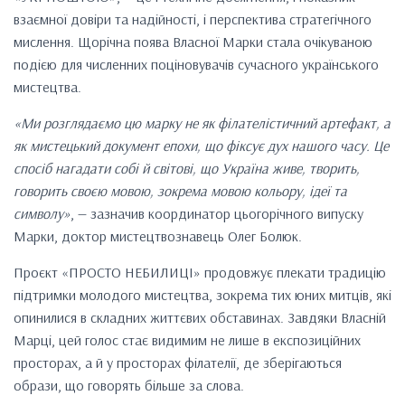
взаємної довіри та надійності, і перспектива стратегічного
мислення. Щорічна поява Власної Марки стала очікуваною
подією для численних поціновувачів сучасного українського
мистецтва.
«Ми розглядаємо цю марку не як філателістичний артефакт, а
як мистецький документ епохи, що фіксує дух нашого часу. Це
спосіб нагадати собі й світові, що Україна живе, творить,
говорить своєю мовою, зокрема мовою кольору, ідеї та
символу»
, — зазначив координатор цьогорічного випуску
Марки, доктор мистецтвознавець Олег Болюк.
Проєкт «ПРОСТО НЕБИЛИЦІ» продовжує плекати традицію
підтримки молодого мистецтва, зокрема тих юних митців, які
опинилися в складних життєвих обставинах. Завдяки Власній
Марці, цей голос стає видимим не лише в експозиційних
просторах, а й у просторах філателії, де зберігаються
образи, що говорять більше за слова.