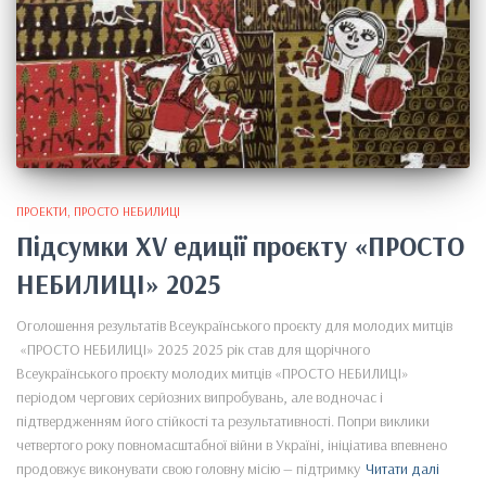
ПРОЕКТИ
ПРОСТО НЕБИЛИЦІ
Підсумки XV едиції проєкту «ПРОСТО
НЕБИЛИЦІ» 2025
Оголошення результатів Всеукраїнського проєкту для молодих митців
«ПРОСТО НЕБИЛИЦІ» 2025 2025 рік став для щорічного
Всеукраїнського проєкту молодих митців «ПРОСТО НЕБИЛИЦІ»
періодом чергових серйозних випробувань, але водночас і
підтвердженням його стійкості та результативності. Попри виклики
четвертого року повномасштабної війни в Україні, ініціатива впевнено
продовжує виконувати свою головну місію — підтримку
Читати далі