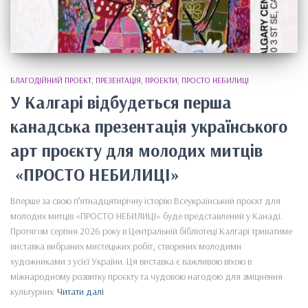
БЛАГОДІЙНИЙ ПРОЕКТ
ПРЕЗЕНТАЦІЯ
ПРОЕКТИ
ПРОСТО НЕБИЛИЦІ
У Калгарі відбудеться перша
канадська презентація українського
арт проєкту для молодих митців
«ПРОСТО НЕБИЛИЦІ»
Вперше за свою п’ятнадцятирічну історію Всеукраїнський проєкт для
молодих митців «ПРОСТО НЕБИЛИЦІ» буде представлений у Канаді.
Протягом серпня 2026 року в Центральній бібліотеці Калгарі триватиме
виставка вибраних мистецьких робіт, створених молодими
художниками з усієї України. Ця виставка є важливою віхою в
міжнародному розвитку проєкту та чудовою нагодою для зміцнення
культурних
Читати далі