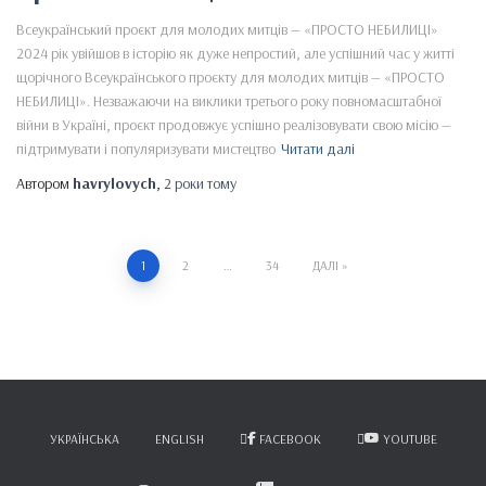
Всеукраїнський проєкт для молодих митців — «ПРОСТО НЕБИЛИЦІ»
2024 рік увійшов в історію як дуже непростий, але успішний час у житті
щорічного Всеукраїнського проєкту для молодих митців — «ПРОСТО
НЕБИЛИЦІ». Незважаючи на виклики третього року повномасштабної
війни в Україні, проєкт продовжує успішно реалізовувати свою місію —
підтримувати і популяризувати мистецтво
Читати далі
Автором
havrylovych
,
2 роки
тому
Пагінація
1
2
…
34
ДАЛІ
записів
УКРАЇНСЬКА
ENGLISH
FACEBOOK
YOUTUBE