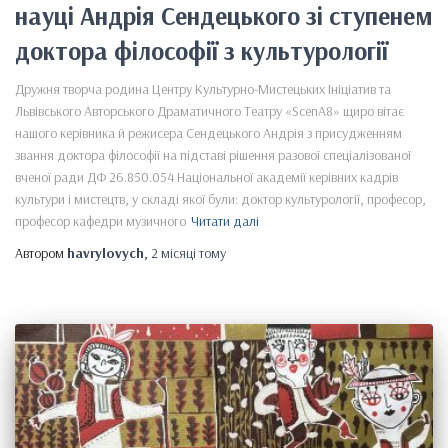
науці Андрія Cендецького зі ступенем
доктора філософії з культурології
Дружня творча родина Центру Культурно-Мистецьких Ініціатив та
Львівського Авторського Драматичного Театру «ScenA8» щиро вітає
нашого керівника й режисера Сендецького Андрія з присудженням
звання доктора філософії на підставі рішення разової спеціалізованої
вченої ради ДФ 26.850.054 Національної академії керівних кадрів
культури і мистецтв, у складі якої були: доктор культурології, професор,
професор кафедри музичного
Читати далі
Автором
havrylovych
,
2 місяці
тому