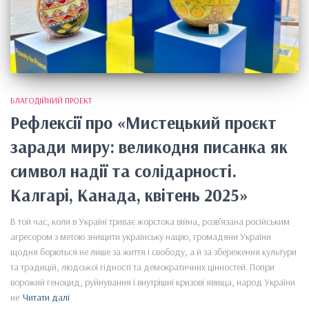
БЛАГОДІЙНИЙ ПРОЕКТ
Рефлексії про «Мистецький проєкт
заради миру: великодня писанка як
символ надії та солідарності.
Калгарі, Канада, квітень 2025»
В той час, коли в Україні триває жорстока війна, розв’язана російським
агресором з метою знищити українську націю, громадяни України
щодня борються не лише за життя і свободу, а й за збереження культури
та традицій, людської гідності та демократичних цінностей. Попри
ворожий геноцид, руйнування і внутрішні кризові явища, народ України
не
Читати далі