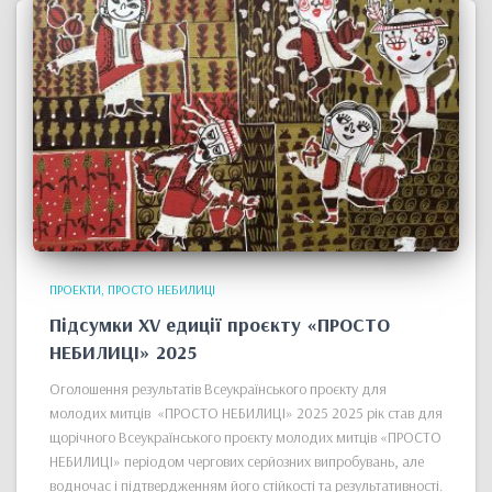
ПРОЕКТИ
ПРОСТО НЕБИЛИЦІ
Підсумки XV едиції проєкту «ПРОСТО
НЕБИЛИЦІ» 2025
Оголошення результатів Всеукраїнського проєкту для
молодих митців «ПРОСТО НЕБИЛИЦІ» 2025 2025 рік став для
щорічного Всеукраїнського проєкту молодих митців «ПРОСТО
НЕБИЛИЦІ» періодом чергових серйозних випробувань, але
водночас і підтвердженням його стійкості та результативності.