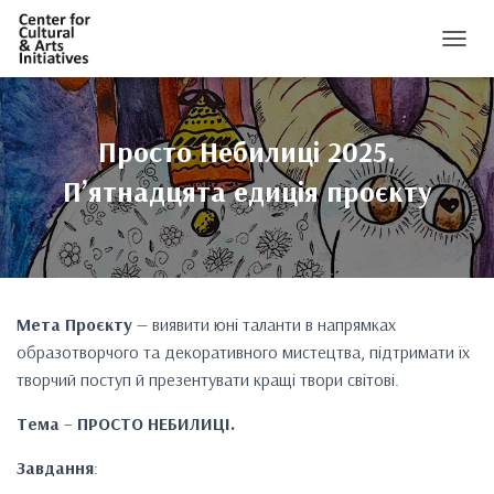
ПЕРЕМ
Просто Небилиці 2025.
Пʼятнадцята едиція проєкту
Мета Проєкту
— виявити юні таланти в напрямках
образотворчого та декоративного мистецтва, підтримати їх
творчий поступ й презентувати кращі твори світові.
Тема
–
ПРОСТО НЕБИЛИЦІ.
Завдання
: