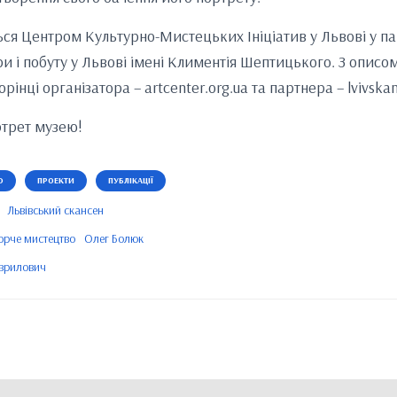
ься Центром Культурно-Мистецьких Ініціатив у Львові у п
ри і побуту у Львові імені Климентія Шептицького. З опис
рінці організатора – artcenter.org.ua та партнера – lvivska
ртрет музею!
Ю
ПРОЕКТИ
ПУБЛІКАЦІЇ
Львівський скансен
орче мистецтво
Олег Болюк
аврилович