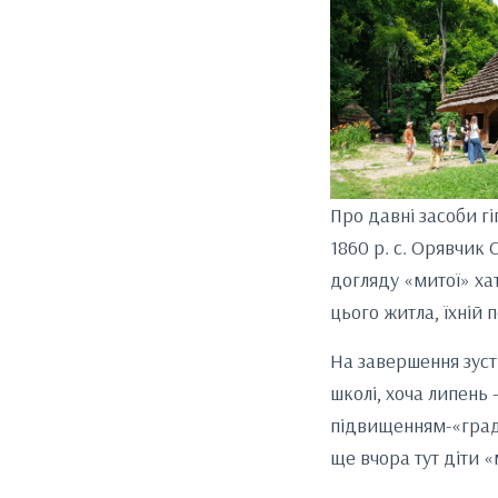
Про давні засоби гіг
1860 р. с. Орявчик
догляду «митої» хат
цього житла, їхній 
На завершення зустр
школі, хоча липень 
підвищенням-«граду
ще вчора тут діти 