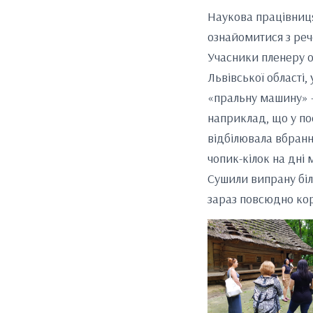
Наукова працівниця
ознайомитися з реч
Учасники пленеру о
Львівської області,
«пральну машину» –
наприклад, що у по
відбілювала вбранн
чопик-кілок на дні 
Сушили випрану біл
зараз повсюдно ко