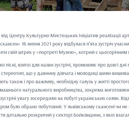
и від Центру Культурно-Мистецьких Ініціатив реалізації а
кансен» 16 липня 2021 року відбулася п’ята зустріч учасни
ити свій штрих у «портреті Музею», котрий є цьогорічним 
 пісні, взятої для назви зустрічі, промовляє про довгі дні 
є стереотип, що у давнину дівчата і молодиці шили-вишив
ають також і про важливу, необхідну галузь у житті простог
машнього натурального виробництва, зокрема виготовленн
 зустрічі увагу зосередили на побуті українських селян. Ві
ом було обрано побутовий. У львівському скансені чи н
я детально розкритий у секторі Бойківщини, з якої взага