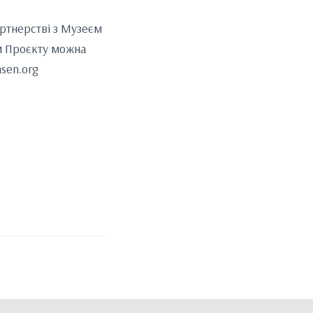
артнерстві з Музеєм
ом Проєкту можна
nsen.org