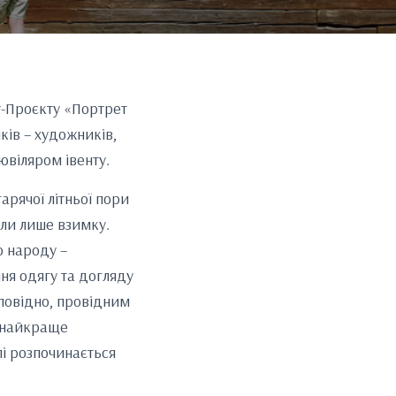
рт-Проєкту «Портрет
ків – художників,
ювіляром івенту.
гарячої літньої пори
али лише взимку.
о народу –
я одягу та догляду
дповідно, провідним
е найкраще
лі розпочинається