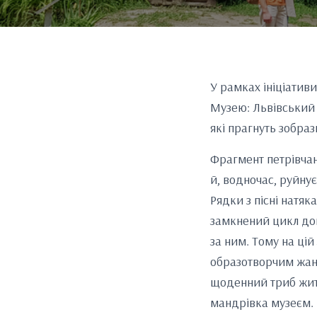
У рамках ініціатив
Музею: Львівський с
які прагнуть зобраз
Фрагмент петрівчаної
й, водночас, руйну
Рядки з пісні натяк
замкнений цикл до
за ним. Тому на цій
образотворчим жанр
щоденний триб житт
мандрівка музеєм.