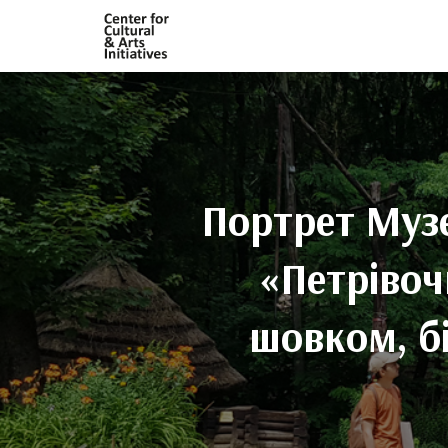
Портрет Музе
«Петрівоч
шовком, б