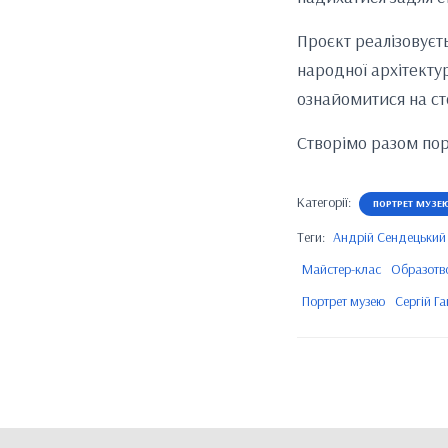
Проєкт реалізовуєт
народної архітекту
ознайомитися на сто
Створімо разом по
Категорії:
ПОРТРЕТ МУЗЕ
Теги:
Андрій Сендецький
Майстер-клас
Образотв
Портрет музею
Сергій Г