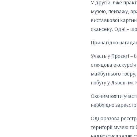
У другій, вже прак
музею, пейзажу, вр
виставкової картин
скансену. Одні – щ
Принагідно нагада
Участь у Проєкті – 
оглядова екскурсія
майбутнього твору,
побуту у Львові ім.
Охочим взяти участ
необхідно зареєстр
Одноразова реєстр
території музею та
надихатися задля с