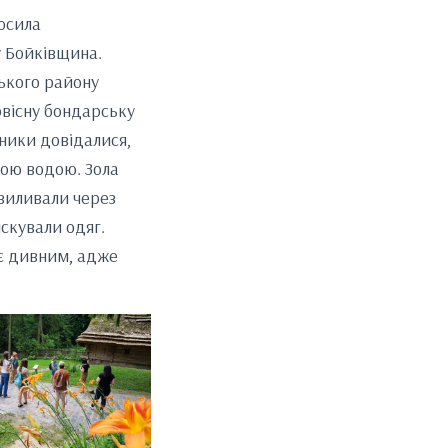
росила
у Бойківщина.
ського району
ервісну бондарську
ники довідалися,
чою водою. Зола
 виливали через
іскували одяг.
 є дивним, адже