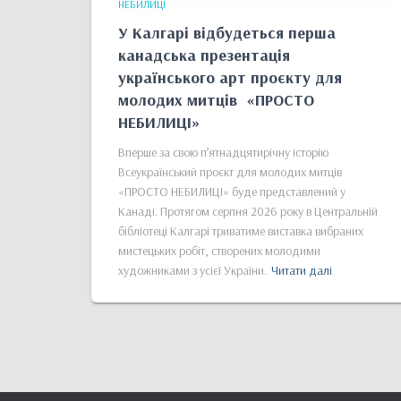
НЕБИЛИЦІ
У Калгарі відбудеться перша
канадська презентація
українського арт проєкту для
молодих митців «ПРОСТО
НЕБИЛИЦІ»
Вперше за свою п’ятнадцятирічну історію
Всеукраїнський проєкт для молодих митців
«ПРОСТО НЕБИЛИЦІ» буде представлений у
Канаді. Протягом серпня 2026 року в Центральній
бібліотеці Калгарі триватиме виставка вибраних
мистецьких робіт, створених молодими
художниками з усієї України.
Читати далі