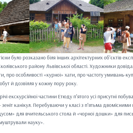
ієни було розказано біля інших архітектурних об’єктів експоз
 Сколівського району Львівської області. Художники довід
и, про особливості «курної» хати, про частоту умивань-ку
побут й дозвілля у кожну пору року.
ічі екскурсійної частини Етюду п’ятого усі присутні побува
– зеніт канікул. Перебуваючи у класі з п’ятьма двомісними
сом» для вчительського стола й «чорної дошки» для пис
«муштрували науку».