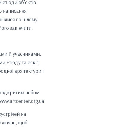
и етюди об’єктів
ою написання
йшлися по цілому
ого закінчити.
рами й учасниками,
и Етюду та ескіз
одної архітектури і
д відкритим небом
ww.artcenter.org.ua
устрічей на
включно, щоб