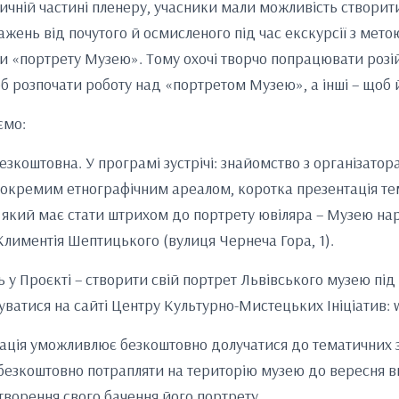
тичній частині пленеру, учасники мали можливість створит
ажень від почутого й осмисленого під час екскурсії з мет
и «портрету Музею». Тому охочі творчо попрацювати розі
об розпочати роботу над «портретом Музею», а інші – щоб й
ємо:
безкоштовна. У програмі зустрічі: знайомство з організато
 окремим етнографічним ареалом, коротка презентація тем
 який має стати штрихом до портрету ювіляра – Музею нар
 Климентія Шептицького (вулиця Чернеча Гора, 1).
ь у Проєкті – створити свій портрет Львівського музею пі
уватися на сайті Центру Культурно-Мистецьких Ініціатив: w
ація уможливлює безкоштовно долучатися до тематичних з
 безкоштовно потрапляти на територію музею до вересня 
творення свого бачення його портрету.