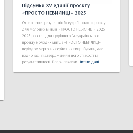
Підсумки XV едиції проєкту
«ПРОСТО НЕБИЛИЦІ» 2025
Оголошення результатів Всеукраїнського проєкту
для молодих митців «ПРОСТО НЕБИЛИЦІ» 2025
2025 рік став для щорічного Всеукраїнського
проєкту молодих митців «ПРОСТО НЕБИЛИЦІ»
періодом чергових серйозних випробувань, але
водночас і підтвердженням його стійкості та
результативності. Попри виклики
Читати далі