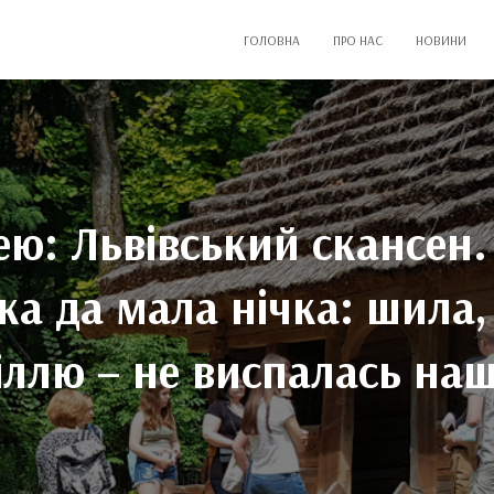
ГОЛОВНА
ПРО НАС
НОВИНИ
ю: Львівський скансен.
ка да мала нічка: шила
іллю – не виспалась наш