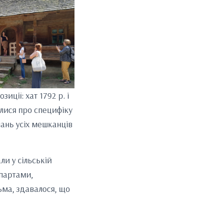
иції: хат 1792 р. і
алися про специфіку
пань усіх мешканців
ли у сільській
 партами,
ьма, здавалося, що