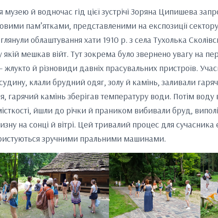
 музею й водночас гід цієї зустрічі Зоряна Ципишева зап
овими пам’ятками, представленими на експозиції сектор
глянули облаштування хати 1910 р. з села Тухолька Сколів
 у якій мешкав війт. Тут зокрема було звернено увагу на п
 жлукто й різновиди давніх прасувальних пристроїв. Учас
судину, клали брудний одяг, золу й камінь, заливали гаря
я, гарячий камінь зберігав температуру води. Потім воду
місткості, йшли до річки й праником вибивали бруд, випол
изну на сонці й вітрі. Цей тривалий процес для сучасника
ристуються зручними пральними машинами.