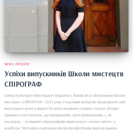
NEWS
ПРОЕКТИ
Успіхи випускників Школи мистецтв
СПІРОГРАФ
Центр Культурно-Мистецьких Ініціатив у Львові вітає випускників Школи
мистецтв «СПІРОГРАФ» 2023 року з чудовим вибором продовжити свій
мистецьких шлях у вишах! Вступні екзамени успішно склали: Вкотре
приємно констатувати, що витривалим, цілеспрямованим, і, як
наслідок, – успішним спірографцям вмикається «зелене світло» у
майбутнє. Методика навчання високопрофесійним викладацьким