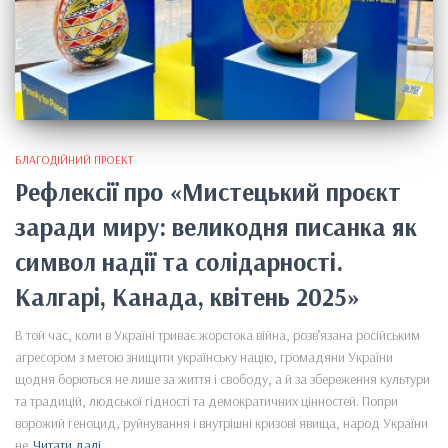
БЛАГОДІЙНИЙ ПРОЕКТ
Рефлексії про «Мистецький проєкт
заради миру: великодня писанка як
символ надії та солідарності.
Калгарі, Канада, квітень 2025»
В той час, коли в Україні триває жорстока війна, розв’язана російським
агресором з метою знищити українську націю, громадяни України
щодня борються не лише за життя і свободу, а й за збереження культури
та традицій, людської гідності та демократичних цінностей. Попри
ворожий геноцид, руйнування і внутрішні кризові явища, народ України
не
Читати далі