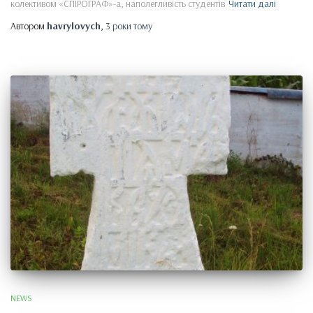
колективом «СПІРОГРАФ»-а, наполегливість студентів
Читати далі
Автором
havrylovych
,
3 роки
тому
NEWS