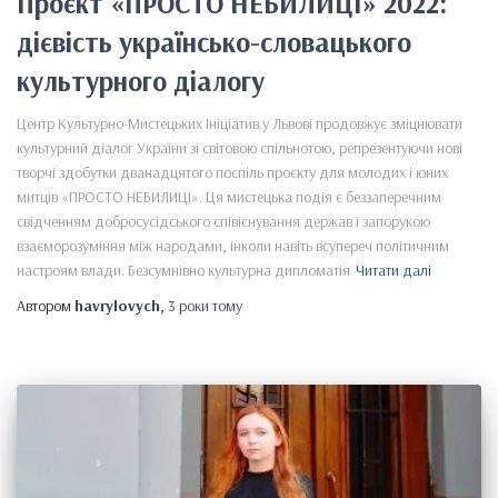
Проєкт «ПРОСТО НЕБИЛИЦІ» 2022:
дієвість українсько-словацького
культурного діалогу
Центр Культурно-Мистецьких Ініціатив у Львові продовжує зміцнювати
культурний діалог України зі світовою спільнотою, репрезентуючи нові
творчі здобутки дванадцятого поспіль проєкту для молодих і юних
митців «ПРОСТО НЕБИЛИЦІ». Ця мистецька подія є беззаперечним
свідченням добросусідського співіснування держав і запорукою
взаєморозуміння між народами, інколи навіть всупереч політичним
настроям влади. Безсумнівно культурна дипломатія
Читати далі
Автором
havrylovych
,
3 роки
тому