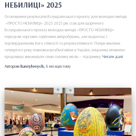
НЕБИЛИЦІ» 2025
Оголошення результатів Всеукраїнського проєкту для молодих митців
«ПРОСТО НЕБИЛИЦІ» 2025 2025 рік став для щорічного
Всеукраїнського проєкту молодих митців «ПРОСТО НЕБИЛИЦІ»
періодом чергових серйозних випробувань, але водночас і
підтвердженням його стійкості та результативності. Попри виклики
четвертого року повномасштабної війни в Україні, ініціатива впевнено
продовжує виконувати свою головну місію — підтримку
Читати далі
Автором
havrylovych
,
6 місяців
тому