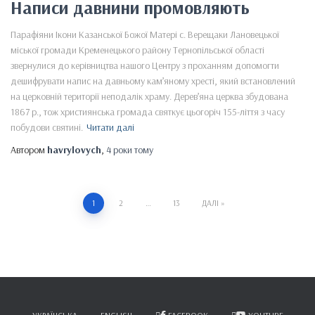
Написи давнини промовляють
Парафіяни Ікони Казанської Божої Матері с. Верещаки Лановецької
міської громади Кременецького району Тернопільської області
звернулися до керівництва нашого Центру з проханням допомогти
дешифрувати напис на давньому кам’яному хресті, який встановлений
на церковній території неподалік храму. Дерев’яна церква збудована
1867 р., тож християнська громада святкує цьогоріч 155-ліття з часу
побудови святині.
Читати далі
Автором
havrylovych
,
4 роки
тому
Пагінація
1
2
…
13
ДАЛІ
записів