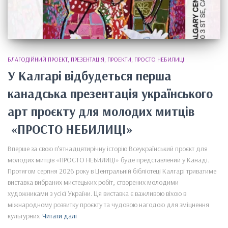
БЛАГОДІЙНИЙ ПРОЕКТ
ПРЕЗЕНТАЦІЯ
ПРОЕКТИ
ПРОСТО НЕБИЛИЦІ
У Калгарі відбудеться перша
канадська презентація українського
арт проєкту для молодих митців
«ПРОСТО НЕБИЛИЦІ»
Вперше за свою п’ятнадцятирічну історію Всеукраїнський проєкт для
молодих митців «ПРОСТО НЕБИЛИЦІ» буде представлений у Канаді.
Протягом серпня 2026 року в Центральній бібліотеці Калгарі триватиме
виставка вибраних мистецьких робіт, створених молодими
художниками з усієї України. Ця виставка є важливою віхою в
міжнародному розвитку проєкту та чудовою нагодою для зміцнення
культурних
Читати далі