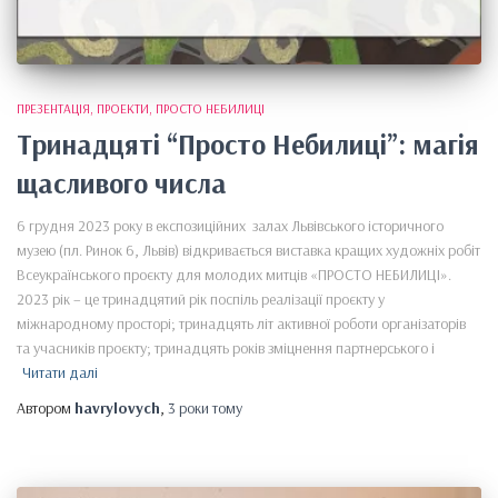
ПРЕЗЕНТАЦІЯ
ПРОЕКТИ
ПРОСТО НЕБИЛИЦІ
Тринадцяті “Просто Небилиці”: магія
щасливого числа
6 грудня 2023 року в експозиційних залах Львівського історичного
музею (пл. Ринок 6, Львів) відкривається виставка кращих художніх робіт
Всеукраїнського проєкту для молодих митців «ПРОСТО НЕБИЛИЦІ».
2023 рік – це тринадцятий рік поспіль реалізації проєкту у
міжнародному просторі; тринадцять літ активної роботи організаторів
та учасників проєкту; тринадцять років зміцнення партнерського і
Читати далі
Автором
havrylovych
,
3 роки
тому