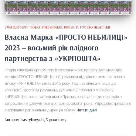
БЛАГОДІЙНИЙ ПРОЕКТ
ПРЕЗЕНТАЦІЯ
ПРОЕКТИ
ПРОСТО НЕБИЛИЦІ
Власна Марка «ПРОСТО НЕБИЛИЦІ»
2023 – восьмий рік плідного
партнерства з «УКРПОШТА»
Історія співпраці оргкомітету Всеукраїнського проєкту для молодих
митців «ПРОСТО НЕБИЛИЦІ» з Державним підприємством поштового
зв’язку «УКРПОШТА» сягає 2016 року. Тоді, за кілька місяців до
урочистої, шостої за рахунком, кульмінації творчого марафону
«НЕБИЛИЦЬ» організатори цього Проєкту звернулися до поштарів із
запрошенням долучитися до партнерського грона. Упродовж тривалого
листування регіональна дирекція зв’язку
Читати далі
Автором
havrylovych
,
3 роки
тому