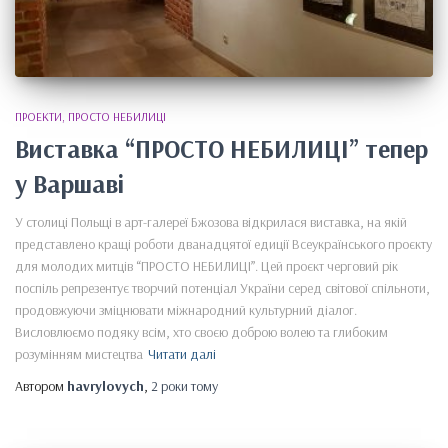
ПРОЕКТИ
ПРОСТО НЕБИЛИЦІ
Виставка “ПРОСТО НЕБИЛИЦІ” тепер
у Варшаві
У столиці Польщі в арт-галереї Бжозова відкрилася виставка, на якій
представлено кращі роботи дванадцятої едиції Всеукраїнського проєкту
для молодих митців “ПРОСТО НЕБИЛИЦІ”. Цей проєкт черговий рік
поспіль репрезентує творчий потенціал України серед світової спільноти,
продовжуючи зміцнювати міжнародний культурний діалог.
Висловлюємо подяку всім, хто своєю доброю волею та глибоким
розумінням мистецтва
Читати далі
Автором
havrylovych
,
2 роки
тому