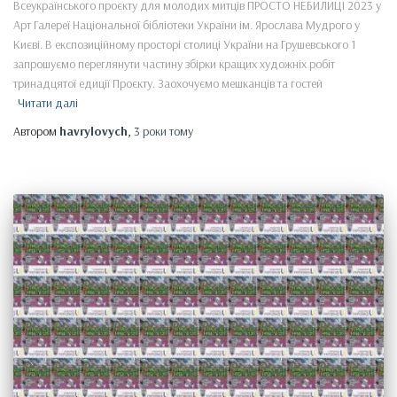
Всеукраїнського проєкту для молодих митців ПРОСТО НЕБИЛИЦІ 2023 у
Арт Галереї Національної бібліотеки України ім. Ярослава Мудрого у
Києві. В експозиційному просторі столиці України на Грушевського 1
запрошуємо переглянути частину збірки кращих художніх робіт
тринадцятої едиції Проєкту. Заохочуємо мешканців та гостей
Читати далі
Автором
havrylovych
,
3 роки
тому