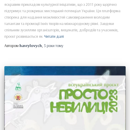
яскравим прикладом культурної ініціативи, що з 2011 року щорічно
підтримує та розкриває мистецький потенціал України. Ця платформа
створена для надання можливостей самовираження молодим
талантам та промоції їхніх творів на міжнародному рівні. Завдяки
спільним зусиллям організаторів, меценатів, добродіїв та учасників,
проєкт розвивається як
Читати далі
Автором
havrylovych
,
3 роки
тому