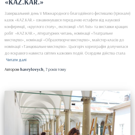
«KAZ.KAR.»
Завершальний день V Міжнародного благодійного фестивалю (трієнале)
казок «KAZ.KAR.» ознаменувався передачею естафети від наукової
конференції, «круглого столу», експозиції «Art Axis» та виставки кращих
робіт «KAZ.KAR.», літературних читань, номінації «Театральне
мистецтво», номінації «Образотворче мистецтво», майстер-класів до
номінації «Танцювальне мистецтво». Цьогоріч хореографія долучилася
до яскравого намиста світлих казкових подій. Осердям дійства стала
Читати далі
Автором
havrylovych
,
7 років
тому