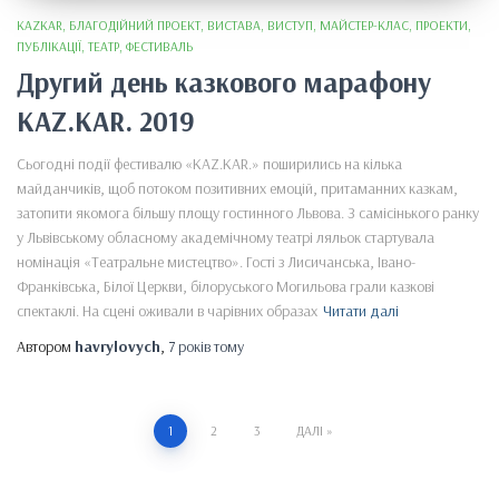
KAZKAR
БЛАГОДІЙНИЙ ПРОЕКТ
ВИСТАВА
ВИСТУП
МАЙСТЕР-КЛАС
ПРОЕКТИ
ПУБЛІКАЦІЇ
ТЕАТР
ФЕСТИВАЛЬ
Другий день казкового марафону
KAZ.KAR. 2019
Сьогодні події фестивалю «KAZ.KAR.» поширились на кілька
майданчиків, щоб потоком позитивних емоцій, притаманних казкам,
затопити якомога більшу площу гостинного Львова. З самісінького ранку
у Львівському обласному академічному театрі ляльок стартувала
номінація «Театральне мистецтво». Гості з Лисичанська, Івано-
Франківська, Білої Церкви, білоруського Могильова грали казкові
спектаклі. На сцені оживали в чарівних образах
Читати далі
Автором
havrylovych
,
7 років
тому
Пагінація
1
2
3
ДАЛІ
записів