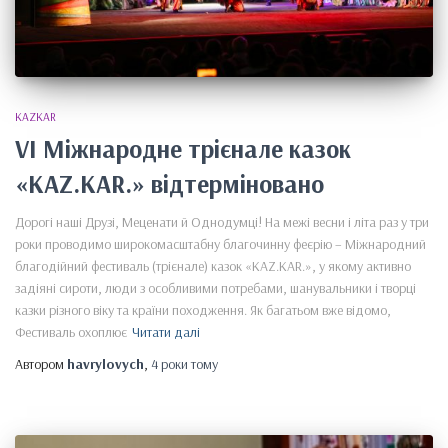
KAZKAR
VI Міжнародне трієнале казок
«KAZ.KAR.» відтерміновано
Дорогі наші Друзі, Меценати й Однодумці! На межі весни і літа раз у три
роки проводимо широкомасштабну благочинну феєрію – Міжнародний
благодійний фестиваль (трієнале) казок «KAZ.KAR.», у якому активно
задіяні сироти, люди з особливими потребами, шанувальники і творці
казки різного віку та країни походження. Як багатьом вже відомо,
Фестиваль охоплює
Читати далі
Автором
havrylovych
,
4 роки
тому