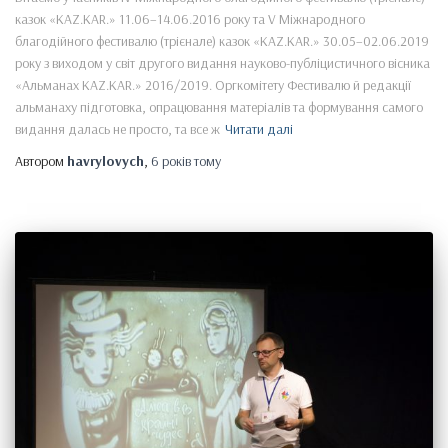
казок «KAZ.KAR.» 11.06–14.06.2016 року та V Міжнародного
благодійного фестивалю (трієнале) казок «KAZ.KAR.» 30.05–02.06.2019
року з виходом у світ другого видання науково-публіцистичного вісника
«Альманах KAZ.KAR.» 2016/2019. Оргкомітету Фестивалю й редакції
альманаху підготовка, опрацювання матеріалів та формування самого
видання далась не просто, та все ж
Читати далі
Автором
havrylovych
,
6 років
тому