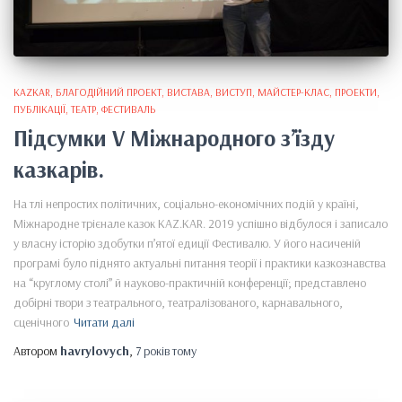
KAZKAR
БЛАГОДІЙНИЙ ПРОЕКТ
ВИСТАВА
ВИСТУП
МАЙСТЕР-КЛАС
ПРОЕКТИ
ПУБЛІКАЦІЇ
ТЕАТР
ФЕСТИВАЛЬ
Підсумки V Міжнародного з’їзду
казкарів.
На тлі непростих політичних, соціально-економічних подій у країні,
Міжнародне трієнале казок KAZ.KAR. 2019 успішно відбулося і записало
у власну історію здобутки п’ятої едиції Фестивалю. У його насиченій
програмі було піднято актуальні питання теорії і практики казкознавства
на “круглому столі” й науково-практичній конференції; представлено
добірні твори з театрального, театралізованого, карнавального,
сценічного
Читати далі
Автором
havrylovych
,
7 років
тому