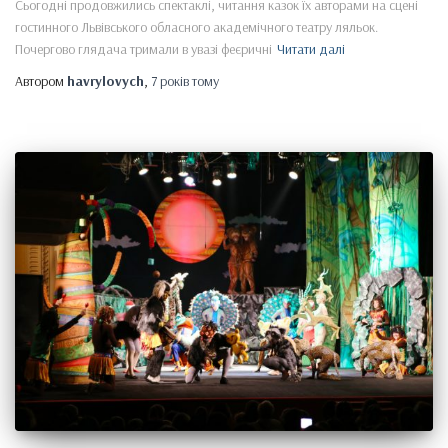
Сьогодні продовжились спектаклі, читання казок їх авторами на сцені
гостинного Львівського обласного академічного театру ляльок.
Почергово глядача тримали в увазі феєричні
Читати далі
Автором
havrylovych
,
7 років
тому