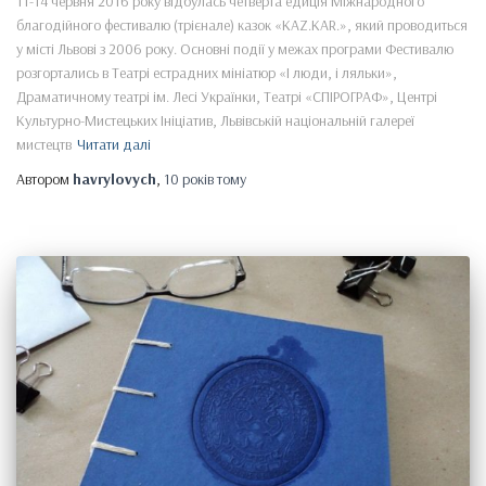
11-14 червня 2016 року відбулась четверта едиція Міжнародного
благодійного фестивалю (трієнале) казок «KAZ.KAR.», який проводиться
у місті Львові з 2006 року. Основні події у межах програми Фестивалю
розгортались в Театрі естрадних мініатюр «І люди, і ляльки»,
Драматичному театрі ім. Лесі Українки, Театрі «СПІРОГРАФ», Центрі
Культурно-Мистецьких Ініціатив, Львівській національній галереї
мистецтв
Читати далі
Автором
havrylovych
,
10 років
тому