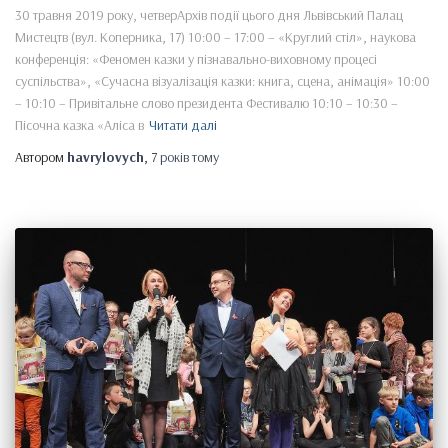
30 травня 2019 року, четверАрхів події цього дня Львівський Палац
Мистецтв (вул. Коперника, 17) 10:00 – 17:00 – «Круглий стіл», наукова
конференція: «Феномен казки у пізнавально-виховному процесі
суспільства», «Сучасна візуалізація казки: книга, сцена, анімація» 10:00
– 10:10 – Привітальне слово президента Фестивалю 10:10 – 10:30 –
Пісочна казка «Аліса в
Читати далі
Автором
havrylovych
,
7 років
тому