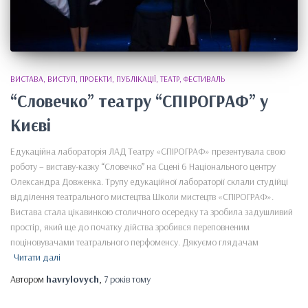
ВИСТАВА
ВИСТУП
ПРОЕКТИ
ПУБЛІКАЦІЇ
ТЕАТР
ФЕСТИВАЛЬ
“Словечко” театру “СПІРОГРАФ” у
Києві
Едукаційна лабораторія ЛАД Театру «СПІРОГРАФ» презентувала свою
роботу – виставу-казку “Словечко” на Сцені 6 Національного центру
Олександра Довженка. Трупу едукаційної лабораторії склали студійці
відділення театрального мистецтва Школи мистецтв «СПІРОГРАФ».
Вистава стала цікавинкою столичного осередку та зробила задушливий
простір, який ще до початку дійства зробився переповненим
поціновувачами театрального перфоменсу. Дякуємо глядачам
Читати далі
Автором
havrylovych
,
7 років
тому