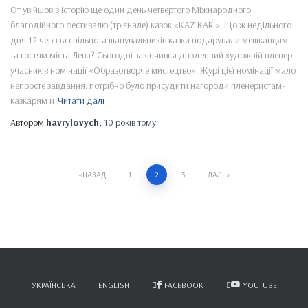
От увійшов в історію ще один день четвертого Міжнародного
благодійного фестивалю (трієнале) казок «KAZ.KAR.». Що ж недільного
дня 12 червня спільнота шанувальників казки подарували мешканцям
та гостям міста Лева? Сьогодні закінчився дводенний художній пленер
учасників номінації «Образотворче мистецтво». Журі цієї номінації мало
непросте завдання: потрібно було присудити нагороди пленеристам-
казкарям й
Читати далі
Автором
havrylovych
,
10 років
тому
Пагінація
НАЗАД
1
2
3
ДАЛІ
записів
УКРАЇНСЬКА
ENGLISH
FACEBOOK
YOUTUBE