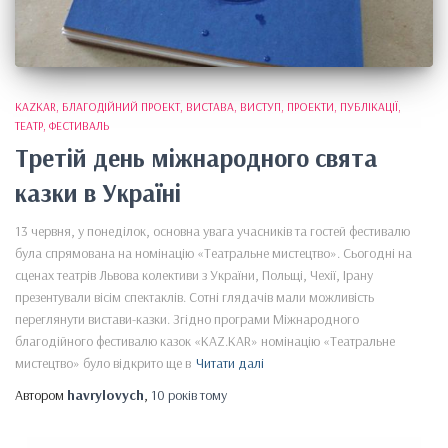
KAZKAR
БЛАГОДІЙНИЙ ПРОЕКТ
ВИСТАВА
ВИСТУП
ПРОЕКТИ
ПУБЛІКАЦІЇ
ТЕАТР
ФЕСТИВАЛЬ
Третій день міжнародного свята
казки в Україні
13 червня, у понеділок, основна увага учасників та гостей фестивалю
була спрямована на номінацію «Театральне мистецтво». Сьогодні на
сценах театрів Львова колективи з України, Польщі, Чехії, Ірану
презентували вісім спектаклів. Сотні глядачів мали можливість
переглянути вистави-казки. Згідно програми Міжнародного
благодійного фестивалю казок «KAZ.KAR» номінацію «Театральне
мистецтво» було відкрито ще в
Читати далі
Автором
havrylovych
,
10 років
тому