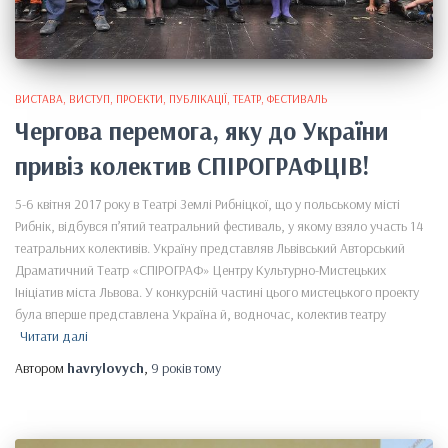
ВИСТАВА
ВИСТУП
ПРОЕКТИ
ПУБЛІКАЦІЇ
ТЕАТР
ФЕСТИВАЛЬ
Чергова перемога, яку до України
привіз колектив СПІРОГРАФЦІВ!
5-6 квітня 2017 року в Театрі Землі Рибніцкої, що у польському місті
Рибнік, відбувся п’ятий театральний фестиваль, у якому взяло участь 14
театральних колективів. Україну представляв Львівський Авторський
Драматичний Театр «СПІРОГРАФ» Центру Культурно-Мистецьких
Ініціатив міста Львова. У конкурсній частині цього мистецького проекту
була вперше представлена Україна й, водночас, колектив театру
Читати далі
Автором
havrylovych
,
9 років
тому